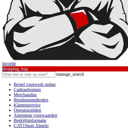
favorite
shopping_bag
manage_search
Bestel vuurwerk online
Cadeaubonnen
Merchandise
Betalingsmethoden
Klantenservice
Openingstijden
Algemene voorwaarden
Bedrijfsinformatie
CAT1Store Almelo