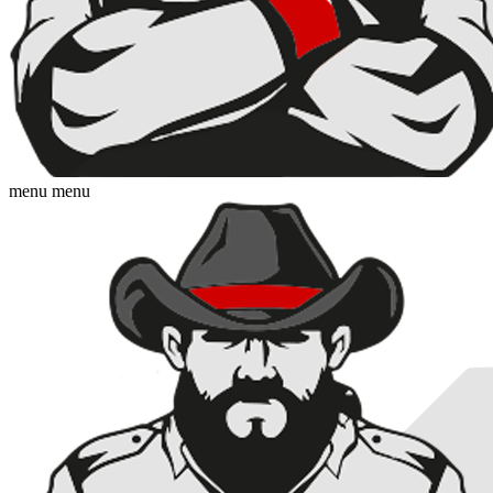
menu
menu