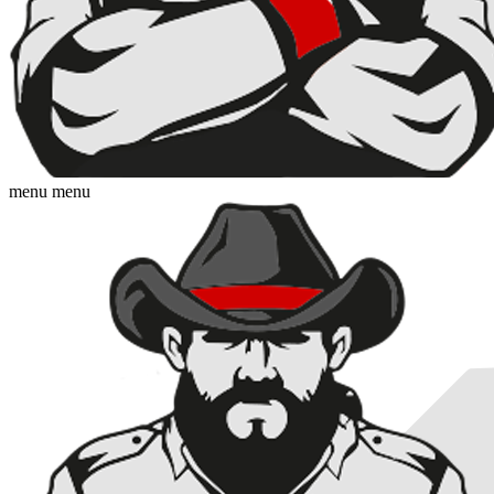
menu
menu