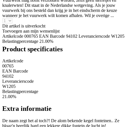
Vuurwerk mag nóóit verzonden worden, zelfs geen sterretjes en
knalerwten! Dit staat in de Nederlandse wetgeving. Als je jouw
vuurwerk bij ons besteld dan krijg je in het eindscherm de keuze
wanneer je het vuurwerk wilt komen afhalen. Wil je overige ...
Dit artikel is uitverkocht
Toevoegen aan mijn wensenlijst
Artikelcode 000765
EAN Barcode 94102
Leverancierscode W1205
Belastingpercentage 21.00%
Product specificaties
Artikelcode
00765
EAN Barcode
94102
Leverancierscode
W1205
Belastingpercentage
21.00%
Extra informatie
De naam zegt het al toch?! De alom bekende kegel fonteinen.. Ze
bloaz'n heerlijk hard een lekkere dikke fontein de lucht in!