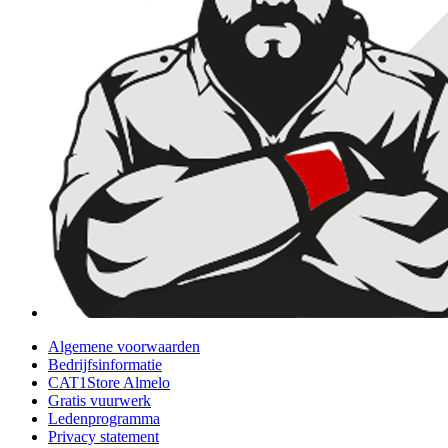
Algemene voorwaarden
Bedrijfsinformatie
CAT1Store Almelo
Gratis vuurwerk
Ledenprogramma
Privacy statement