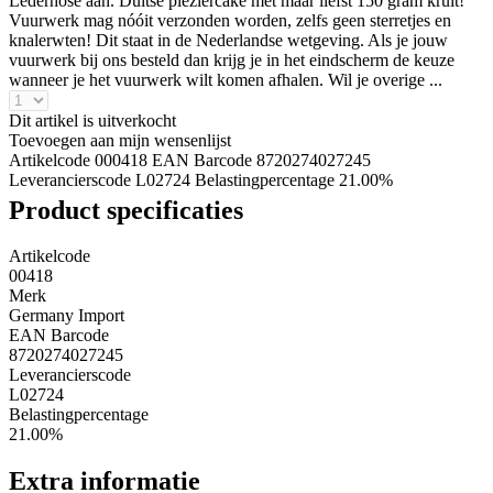
Lederhose aan. Duitse pleziercake met maar liefst 150 gram kruit!
Vuurwerk mag nóóit verzonden worden, zelfs geen sterretjes en
knalerwten! Dit staat in de Nederlandse wetgeving. Als je jouw
vuurwerk bij ons besteld dan krijg je in het eindscherm de keuze
wanneer je het vuurwerk wilt komen afhalen. Wil je overige ...
Dit artikel is uitverkocht
Toevoegen aan mijn wensenlijst
Artikelcode 000418
EAN Barcode 8720274027245
Leverancierscode L02724
Belastingpercentage 21.00%
Product specificaties
Artikelcode
00418
Merk
Germany Import
EAN Barcode
8720274027245
Leverancierscode
L02724
Belastingpercentage
21.00%
Extra informatie