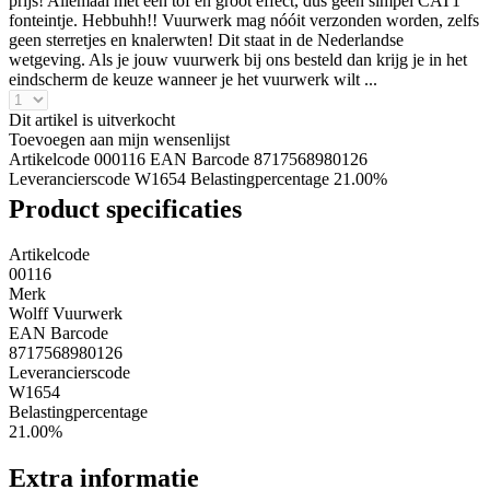
prijs! Allemaal met een tof en groot effect, dus geen simpel CAT1
fonteintje. Hebbuhh!! Vuurwerk mag nóóit verzonden worden, zelfs
geen sterretjes en knalerwten! Dit staat in de Nederlandse
wetgeving. Als je jouw vuurwerk bij ons besteld dan krijg je in het
eindscherm de keuze wanneer je het vuurwerk wilt ...
Dit artikel is uitverkocht
Toevoegen aan mijn wensenlijst
Artikelcode 000116
EAN Barcode 8717568980126
Leverancierscode W1654
Belastingpercentage 21.00%
Product specificaties
Artikelcode
00116
Merk
Wolff Vuurwerk
EAN Barcode
8717568980126
Leverancierscode
W1654
Belastingpercentage
21.00%
Extra informatie