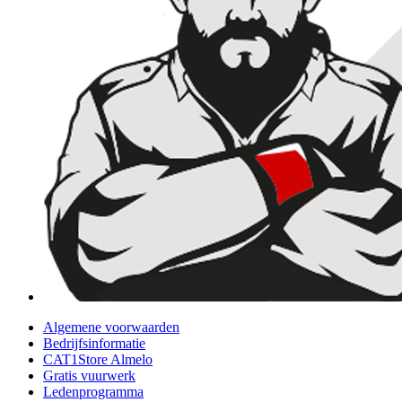
Algemene voorwaarden
Bedrijfsinformatie
CAT1Store Almelo
Gratis vuurwerk
Ledenprogramma