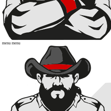
menu
menu