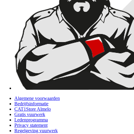
Algemene voorwaarden
Bedrijfsinformatie
CAT1Store Almelo
Gratis vuurwerk
Ledenprogramma
Privacy statement
Regelgeving vuurwerk