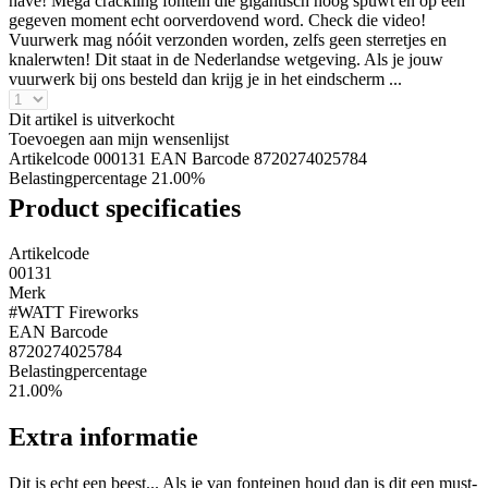
have! Mega crackling fontein die gigantisch hoog spuwt en op een
gegeven moment echt oorverdovend word. Check die video!
Vuurwerk mag nóóit verzonden worden, zelfs geen sterretjes en
knalerwten! Dit staat in de Nederlandse wetgeving. Als je jouw
vuurwerk bij ons besteld dan krijg je in het eindscherm ...
Dit artikel is uitverkocht
Toevoegen aan mijn wensenlijst
Artikelcode 000131
EAN Barcode 8720274025784
Belastingpercentage 21.00%
Product specificaties
Artikelcode
00131
Merk
#WATT Fireworks
EAN Barcode
8720274025784
Belastingpercentage
21.00%
Extra informatie
Dit is echt een beest... Als je van fonteinen houd dan is dit een must-