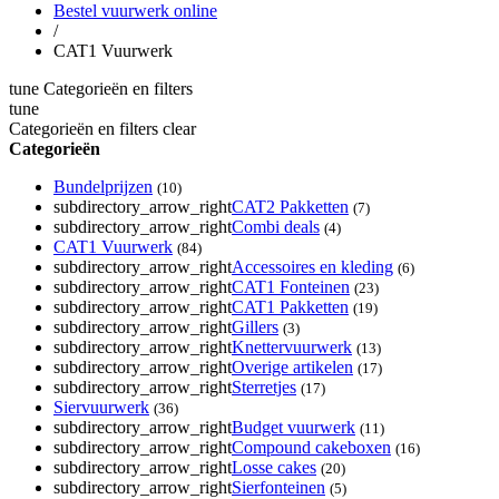
Bestel vuurwerk online
/
CAT1 Vuurwerk
tune
Categorieën en filters
tune
Categorieën en filters
clear
Categorieën
Bundelprijzen
(10)
subdirectory_arrow_right
CAT2 Pakketten
(7)
subdirectory_arrow_right
Combi deals
(4)
CAT1 Vuurwerk
(84)
subdirectory_arrow_right
Accessoires en kleding
(6)
subdirectory_arrow_right
CAT1 Fonteinen
(23)
subdirectory_arrow_right
CAT1 Pakketten
(19)
subdirectory_arrow_right
Gillers
(3)
subdirectory_arrow_right
Knettervuurwerk
(13)
subdirectory_arrow_right
Overige artikelen
(17)
subdirectory_arrow_right
Sterretjes
(17)
Siervuurwerk
(36)
subdirectory_arrow_right
Budget vuurwerk
(11)
subdirectory_arrow_right
Compound cakeboxen
(16)
subdirectory_arrow_right
Losse cakes
(20)
subdirectory_arrow_right
Sierfonteinen
(5)