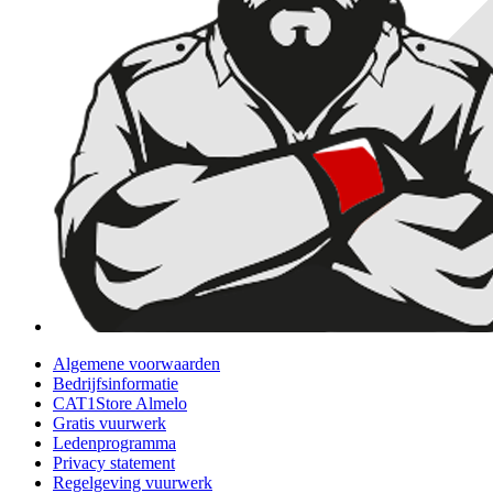
Algemene voorwaarden
Bedrijfsinformatie
CAT1Store Almelo
Gratis vuurwerk
Ledenprogramma
Privacy statement
Regelgeving vuurwerk