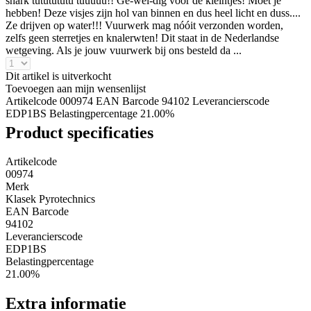
shark tututututu tuuuuu!! Ge-wel-dig voor de kleintjes! Moet je
hebben! Deze visjes zijn hol van binnen en dus heel licht en duss....
Ze drijven op water!!! Vuurwerk mag nóóit verzonden worden,
zelfs geen sterretjes en knalerwten! Dit staat in de Nederlandse
wetgeving. Als je jouw vuurwerk bij ons besteld da ...
Dit artikel is uitverkocht
Toevoegen aan mijn wensenlijst
Artikelcode 000974
EAN Barcode 94102
Leverancierscode
EDP1BS
Belastingpercentage 21.00%
Product specificaties
Artikelcode
00974
Merk
Klasek Pyrotechnics
EAN Barcode
94102
Leverancierscode
EDP1BS
Belastingpercentage
21.00%
Extra informatie