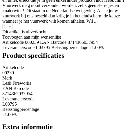
en uniek effect die je in geen enkel ander product vind! Hebbuhh!!
Vuurwerk mag nóóit verzonden worden, zelfs geen sterretjes en
knalerwten! Dit staat in de Nederlandse wetgeving. Als je jouw
vuurwerk bij ons besteld dan krijg je in het eindscherm de keuze
wanneer je het vuurwerk wilt komen afhalen. Wil ...
Dit artikel is uitverkocht
Toevoegen aan mijn wensenlijst
Artikelcode 000239
EAN Barcode 8714365037954
Leverancierscode L03795
Belastingpercentage 21.00%
Product specificaties
Artikelcode
00239
Merk
Lesli Fireworks
EAN Barcode
8714365037954
Leverancierscode
L03795
Belastingpercentage
21.00%
Extra informatie