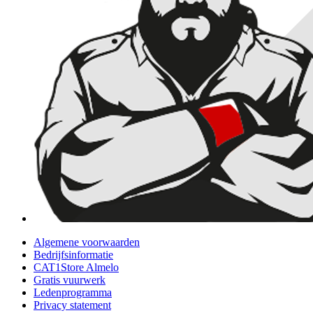
Algemene voorwaarden
Bedrijfsinformatie
CAT1Store Almelo
Gratis vuurwerk
Ledenprogramma
Privacy statement