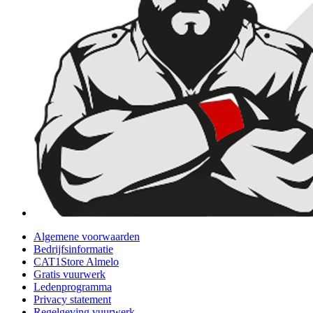
Algemene voorwaarden
Bedrijfsinformatie
CAT1Store Almelo
Gratis vuurwerk
Ledenprogramma
Privacy statement
Regelgeving vuurwerk