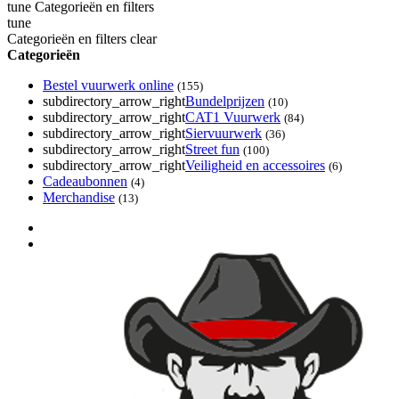
tune
Categorieën en filters
tune
Categorieën en filters
clear
Categorieën
Bestel vuurwerk online
(155)
subdirectory_arrow_right
Bundelprijzen
(10)
subdirectory_arrow_right
CAT1 Vuurwerk
(84)
subdirectory_arrow_right
Siervuurwerk
(36)
subdirectory_arrow_right
Street fun
(100)
subdirectory_arrow_right
Veiligheid en accessoires
(6)
Cadeaubonnen
(4)
Merchandise
(13)