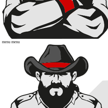
menu
menu