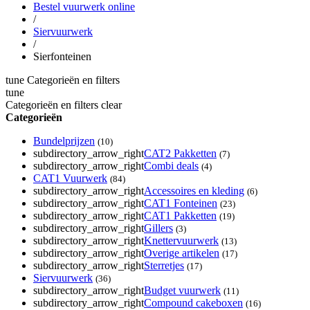
Bestel vuurwerk online
/
Siervuurwerk
/
Sierfonteinen
tune
Categorieën en filters
tune
Categorieën en filters
clear
Categorieën
Bundelprijzen
(10)
subdirectory_arrow_right
CAT2 Pakketten
(7)
subdirectory_arrow_right
Combi deals
(4)
CAT1 Vuurwerk
(84)
subdirectory_arrow_right
Accessoires en kleding
(6)
subdirectory_arrow_right
CAT1 Fonteinen
(23)
subdirectory_arrow_right
CAT1 Pakketten
(19)
subdirectory_arrow_right
Gillers
(3)
subdirectory_arrow_right
Knettervuurwerk
(13)
subdirectory_arrow_right
Overige artikelen
(17)
subdirectory_arrow_right
Sterretjes
(17)
Siervuurwerk
(36)
subdirectory_arrow_right
Budget vuurwerk
(11)
subdirectory_arrow_right
Compound cakeboxen
(16)