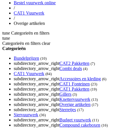
Bestel vuurwerk online
/
CAT1 Vuurwerk
/
Overige artikelen
tune
Categorieën en filters
tune
Categorieën en filters
clear
Categorieën
Bundelprijzen
(10)
subdirectory_arrow_right
CAT2 Pakketten
(7)
subdirectory_arrow_right
Combi deals
(4)
CAT1 Vuurwerk
(84)
subdirectory_arrow_right
Accessoires en kleding
(6)
subdirectory_arrow_right
CAT1 Fonteinen
(23)
subdirectory_arrow_right
CAT1 Pakketten
(19)
subdirectory_arrow_right
Gillers
(3)
subdirectory_arrow_right
Knettervuurwerk
(13)
subdirectory_arrow_right
Overige artikelen
(17)
subdirectory_arrow_right
Sterretjes
(17)
Siervuurwerk
(36)
subdirectory_arrow_right
Budget vuurwerk
(11)
subdirectory_arrow_right
Compound cakeboxen
(16)