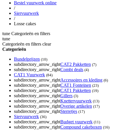
Bestel vuurwerk online
/
Siervuurwerk
/
Losse cakes
tune
Categorieën en filters
tune
Categorieën en filters
clear
Categorieën
Bundelprijzen
(10)
subdirectory_arrow_right
CAT2 Pakketten
(7)
subdirectory_arrow_right
Combi deals
(4)
CAT1 Vuurwerk
(84)
subdirectory_arrow_right
Accessoires en kleding
(6)
subdirectory_arrow_right
CAT1 Fonteinen
(23)
subdirectory_arrow_right
CAT1 Pakketten
(19)
subdirectory_arrow_right
Gillers
(3)
subdirectory_arrow_right
Knettervuurwerk
(13)
subdirectory_arrow_right
Overige artikelen
(17)
subdirectory_arrow_right
Sterretjes
(17)
Siervuurwerk
(36)
subdirectory_arrow_right
Budget vuurwerk
(11)
subdirectory_arrow_right
Compound cakeboxen
(16)