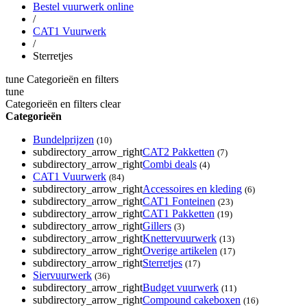
Bestel vuurwerk online
/
CAT1 Vuurwerk
/
Sterretjes
tune
Categorieën en filters
tune
Categorieën en filters
clear
Categorieën
Bundelprijzen
(10)
subdirectory_arrow_right
CAT2 Pakketten
(7)
subdirectory_arrow_right
Combi deals
(4)
CAT1 Vuurwerk
(84)
subdirectory_arrow_right
Accessoires en kleding
(6)
subdirectory_arrow_right
CAT1 Fonteinen
(23)
subdirectory_arrow_right
CAT1 Pakketten
(19)
subdirectory_arrow_right
Gillers
(3)
subdirectory_arrow_right
Knettervuurwerk
(13)
subdirectory_arrow_right
Overige artikelen
(17)
subdirectory_arrow_right
Sterretjes
(17)
Siervuurwerk
(36)
subdirectory_arrow_right
Budget vuurwerk
(11)
subdirectory_arrow_right
Compound cakeboxen
(16)